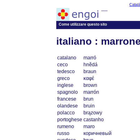
Catal
----
Come utilizzare questo sito
italiano : marron
catalano
marró
ceco
hnědá
tedesco
braun
greco
καφέ
inglese
brown
spagnolo
marrón
francese
brun
olandese
bruin
polacco
brązowy
portoghese
castanho
rumeno
maro
russo
коричневый