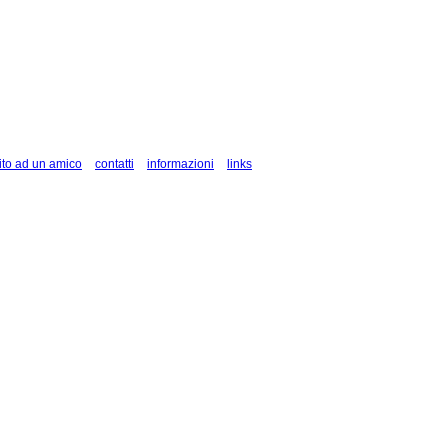
ito ad un amico
contatti
informazioni
links