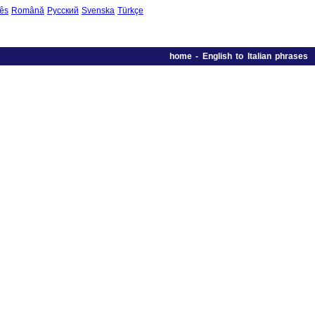
ês
Română
Русский
Svenska
Türkçe
home
-
English to Italian phrases