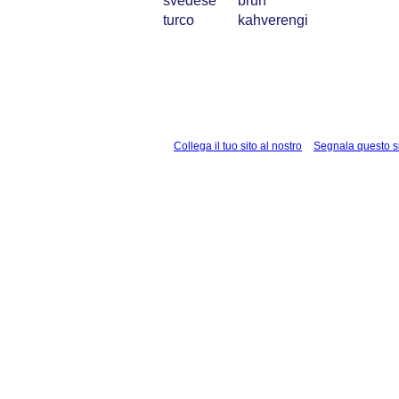
svedese
brun
turco
kahverengi
Collega il tuo sito al nostro
Segnala questo s