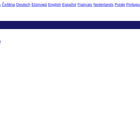
à
Čeština
Deutsch
Ελληνικά
English
Español
Français
Nederlands
Polski
Portugu
e