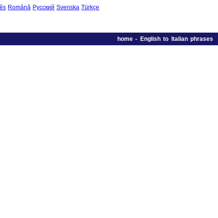
ês
Română
Русский
Svenska
Türkçe
home
-
English to Italian phrases