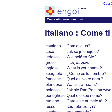
Catal
----
Come utilizzare questo sito
italiano : Come t
catalano
Com et dius?
ceco
Jak se jmenujete?
tedesco
Wie heißen Sie?
greco
Πώς σε λένε;
inglese
What is your name?
spagnolo
¿Cómo es tu nombre?
francese
Quel est votre nom ?
olandese
Wat is uw naam?
polacco
Jak się Pan/Pani nazywa
portoghese
Qual é o seu nome?
rumeno
Care este numele tău?
russo
Как тебя зовут?