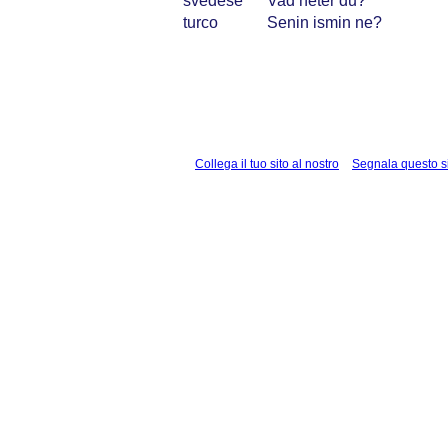
svedese
Vad heter du?
turco
Senin ismin ne?
Collega il tuo sito al nostro
Segnala questo s