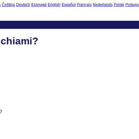
à
Čeština
Deutsch
Ελληνικά
English
Español
Français
Nederlands
Polski
Portugu
i chiami?
?