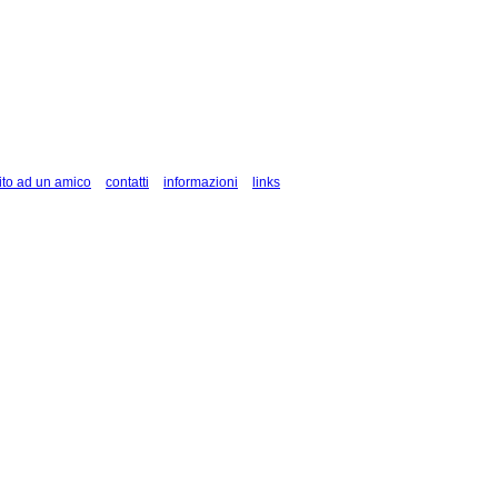
ito ad un amico
contatti
informazioni
links