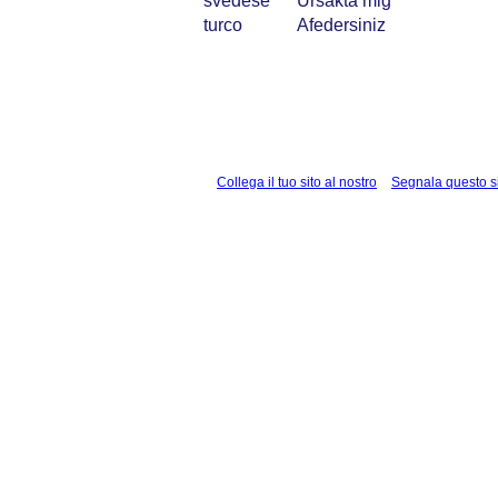
svedese
Ursäkta mig
turco
Afedersiniz
Collega il tuo sito al nostro
Segnala questo s