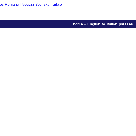
ês
Română
Русский
Svenska
Türkçe
home
-
English to Italian phrases