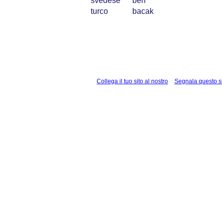
svedese
ben
turco
bacak
Collega il tuo sito al nostro
Segnala questo s