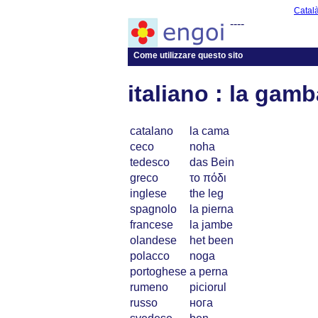
Catal
----
Come utilizzare questo sito
italiano : la gam
catalano
la cama
ceco
noha
tedesco
das Bein
greco
το πόδι
inglese
the leg
spagnolo
la pierna
francese
la jambe
olandese
het been
polacco
noga
portoghese
a perna
rumeno
piciorul
russo
нога