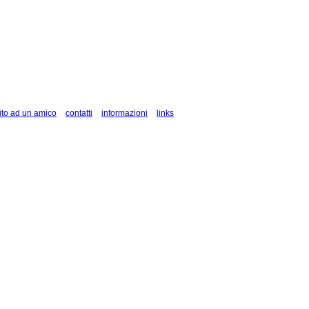
ito ad un amico
contatti
informazioni
links