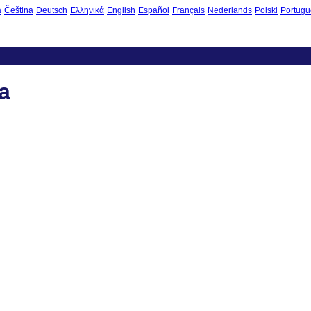
à
Čeština
Deutsch
Ελληνικά
English
Español
Français
Nederlands
Polski
Portugu
ba