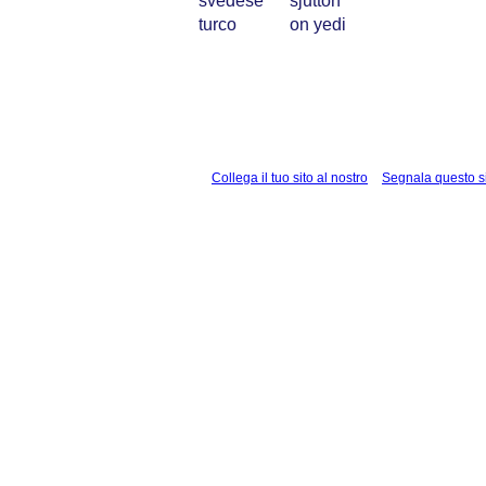
svedese
sjutton
turco
on yedi
Collega il tuo sito al nostro
Segnala questo s