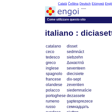
Català
Čeština
Deutsch
Ελληνικά
Engl
----
Come utilizzare questo sito
italiano : diciaset
catalano
disset
ceco
sedmnáct
tedesco
siebzehn
greco
Δεκαεπτά
inglese
seventeen
spagnolo
diecisiete
francese
dix-sept
olandese
zeventien
polacco
siedemnaście
portoghese
dezassete
rumeno
şaptesprezece
russo
семнадцать