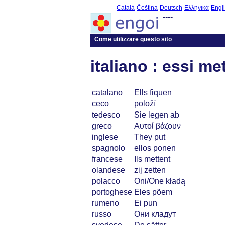
Català
Čeština
Deutsch
Ελληνικά
Engl
----
Come utilizzare questo sito
italiano : essi m
catalano
Ells fiquen
ceco
položí
tedesco
Sie legen ab
greco
Αυτοί βάζουν
inglese
They put
spagnolo
ellos ponen
francese
Ils mettent
olandese
zij zetten
polacco
Oni/One kładą
portoghese
Eles põem
rumeno
Ei pun
russo
Они кладут