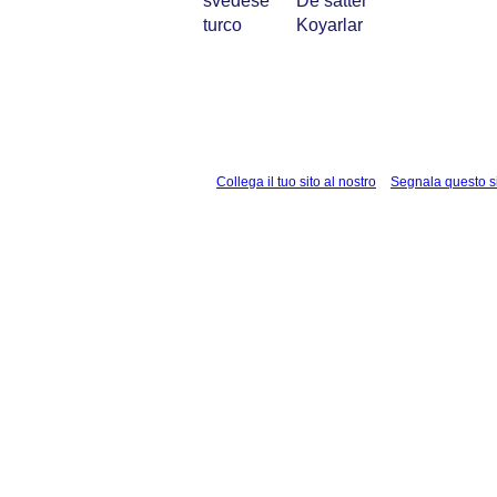
svedese
De sätter
turco
Koyarlar
Collega il tuo sito al nostro
Segnala questo s