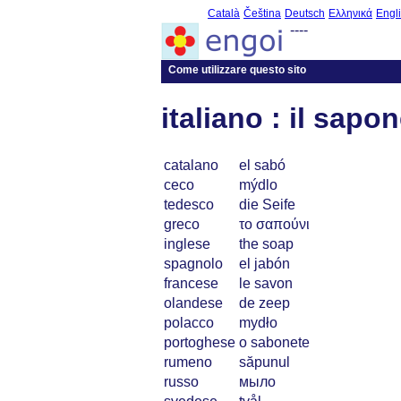
Català
Čeština
Deutsch
Ελληνικά
Engl
----
Come utilizzare questo sito
italiano : il sapo
catalano
el sabó
ceco
mýdlo
tedesco
die Seife
greco
το σαπούνι
inglese
the soap
spagnolo
el jabón
francese
le savon
olandese
de zeep
polacco
mydło
portoghese
o sabonete
rumeno
săpunul
russo
мыло