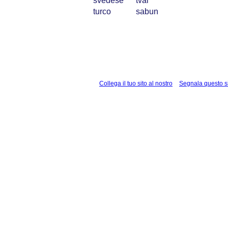
svedese
tvål
turco
sabun
Collega il tuo sito al nostro
Segnala questo s