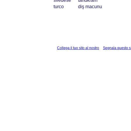
svedese
tandkräm
turco
diş macunu
Collega il tuo sito al nostro
Segnala questo s