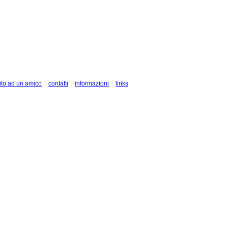
ito ad un amico
contatti
informazioni
links