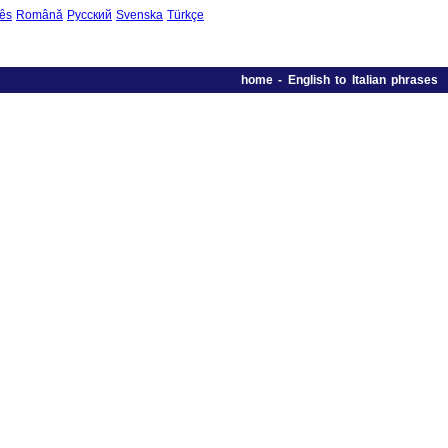
ês
Română
Русский
Svenska
Türkçe
home
-
English to Italian phrases