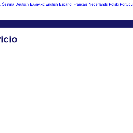
à
Čeština
Deutsch
Ελληνικά
English
Español
Français
Nederlands
Polski
Portugu
ricio