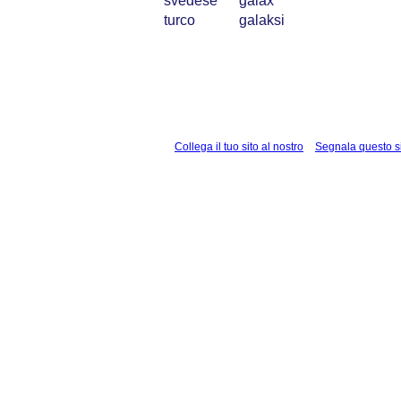
svedese
galax
turco
galaksi
Collega il tuo sito al nostro
Segnala questo s