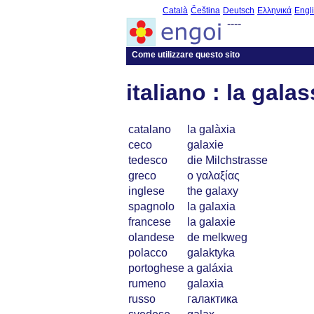
Català
Čeština
Deutsch
Ελληνικά
Engl
----
Come utilizzare questo sito
italiano : la galas
catalano
la galàxia
ceco
galaxie
tedesco
die Milchstrasse
greco
ο γαλαξίας
inglese
the galaxy
spagnolo
la galaxia
francese
la galaxie
olandese
de melkweg
polacco
galaktyka
portoghese
a galáxia
rumeno
galaxia
russo
галактика