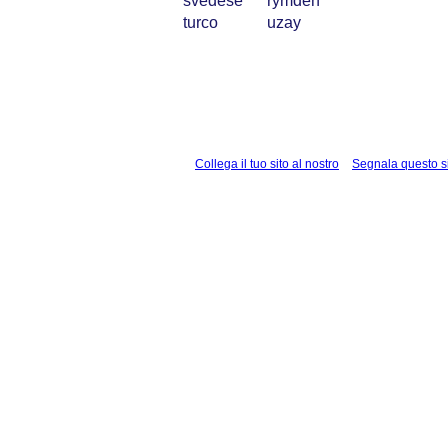
svedese
rymden
turco
uzay
Collega il tuo sito al nostro
Segnala questo s