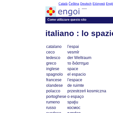
Català
Čeština
Deutsch
Ελληνικά
Engl
----
Come utilizzare questo sito
italiano : lo spazi
catalano
l'espai
ceco
vesmír
tedesco
der Weltraum
greco
το διάστημα
inglese
space
spagnolo
el espacio
francese
l'espace
olandese
de ruimte
polacco
przestrzeń kosmiczna
portoghese
o espaço
rumeno
spaţiu
russo
космос