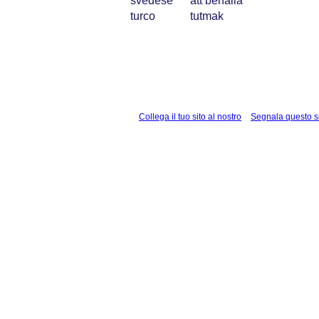
svedese
att behålla
turco
tutmak
Collega il tuo sito al nostro
Segnala questo s