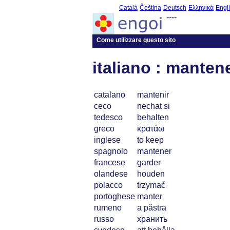
Català
Čeština
Deutsch
Ελληνικά
Engl
----
Come utilizzare questo sito
italiano : manten
catalano
mantenir
ceco
nechat si
tedesco
behalten
greco
κρατάω
inglese
to keep
spagnolo
mantener
francese
garder
olandese
houden
polacco
trzymać
portoghese
manter
rumeno
a păstra
russo
хранить