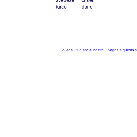
svedese
cirkel
turco
daire
Collega il tuo sito al nostro
Segnala questo s