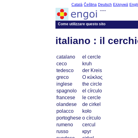
Català
Čeština
Deutsch
Ελληνικά
Engl
----
Come utilizzare questo sito
italiano : il cerch
catalano
el cercle
ceco
kruh
tedesco
der Kreis
greco
Ο κύκλος
inglese
the circle
spagnolo
el círculo
francese
le cercle
olandese
de cirkel
polacco
koło
portoghese
o cí­rculo
rumeno
cercul
russo
круг