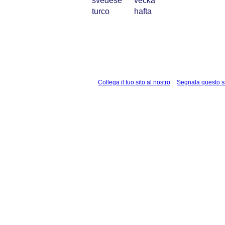
svedese
vecka
turco
hafta
Collega il tuo sito al nostro
Segnala questo s