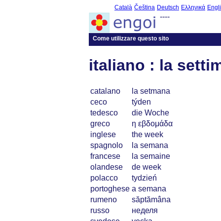
Català
Čeština
Deutsch
Ελληνικά
Engl
----
Come utilizzare questo sito
italiano : la sett
catalano
la setmana
ceco
týden
tedesco
die Woche
greco
η εβδομάδα
inglese
the week
spagnolo
la semana
francese
la semaine
olandese
de week
polacco
tydzień
portoghese
a semana
rumeno
săptămâna
russo
неделя