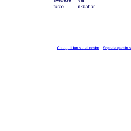
svedese
vår
turco
ilkbahar
Collega il tuo sito al nostro
Segnala questo s