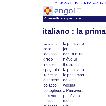
Català
Čeština
Deutsch
Ελληνικά
Engl
----
Come utilizzare questo sito
italiano : la prim
catalano
la primavera
ceco
jaro
tedesco
der Frühling
greco
η άνοιξη
inglese
the spring
spagnolo
la primavera
francese
le printemps
olandese
de lente
polacco
wiosna
portoghese
a Primavera
rumeno
primăvara
russo
весна