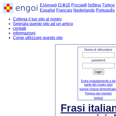
Ελληνικά
日本語
Русский
čeština
Türkçe
Español
Français
Nederlands
Português
Collega il tuo sito al nostro
Segnala questo sito ad un amico
contatti
informazioni
Come utilizzare questo sito
Nome di utilizzatore
password
login
Entra gratuitamente a far
parte del nostro sito!
parola chiave dimenticat
Pagina dei membri
logout
Frasi itali