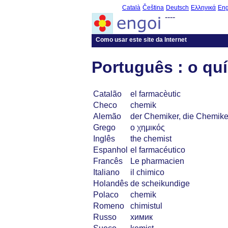
Català
Čeština
Deutsch
Ελληνικά
Eng
----
Como usar este site da Internet
Português : o qu
Catalão
el farmacèutic
Checo
chemik
Alemão
der Chemiker, die Chemike
Grego
ο χημικός
Inglês
the chemist
Espanhol
el farmacéutico
Francês
Le pharmacien
Italiano
il chimico
Holandês
de scheikundige
Polaco
chemik
Romeno
chimistul
Russo
химик