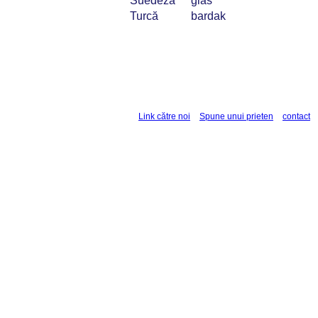
Suedeză
glas
Turcă
bardak
Link către noi
Spune unui prieten
contact