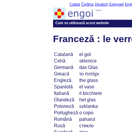
Català
Čeština
Deutsch
Ελληνικά
Engl
----
Cum se utilizează acest website
Franceză : le ver
Catalană
el got
Cehă
sklenice
Germană
das Glas
Greacă
το ποτήρι
Engleză
the glass
Spaniolă
el vaso
Italiană
il bicchiere
Olandeză
het glas
Poloneză
szklanka
Portugheză
o copo
Română
paharul
Rusă
стекло