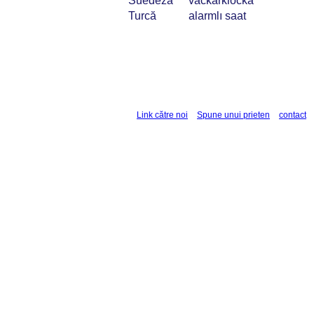
Suedeză
väckarklocka
Turcă
alarmlı saat
Link către noi
Spune unui prieten
contact