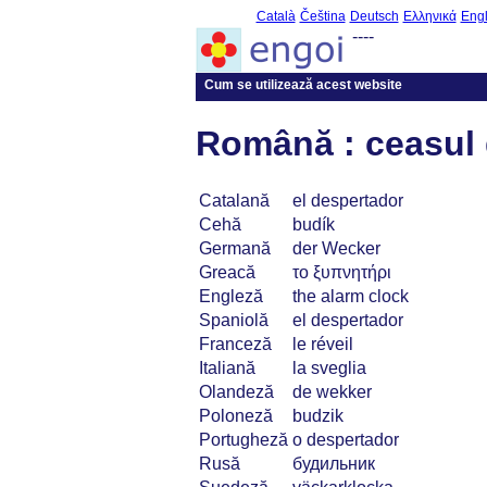
Català
Čeština
Deutsch
Ελληνικά
Engl
----
Cum se utilizează acest website
Română : ceasul 
Catalană
el despertador
Cehă
budík
Germană
der Wecker
Greacă
το ξυπνητήρι
Engleză
the alarm clock
Spaniolă
el despertador
Franceză
le réveil
Italiană
la sveglia
Olandeză
de wekker
Poloneză
budzik
Portugheză
o despertador
Rusă
будильник