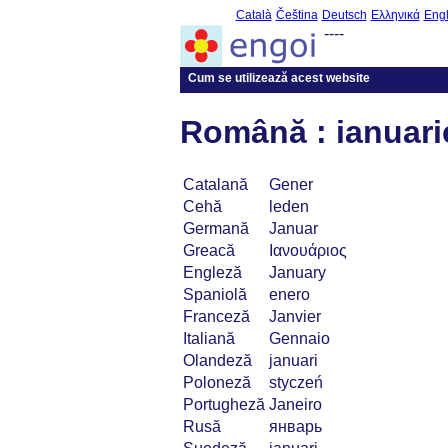
Català
Čeština
Deutsch
Ελληνικά
Engl
----
Cum se utilizează acest website
Română : ianuari
Catalană
Gener
Cehă
leden
Germană
Januar
Greacă
Ιανουάριος
Engleză
January
Spaniolă
enero
Franceză
Janvier
Italiană
Gennaio
Olandeză
januari
Poloneză
styczeń
Portugheză
Janeiro
Rusă
январь