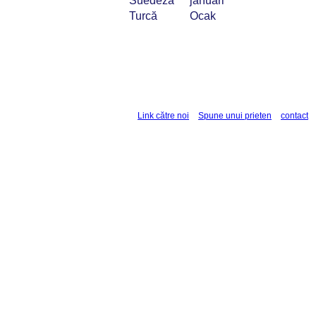
Suedeză
januari
Turcă
Ocak
Link către noi
Spune unui prieten
contact