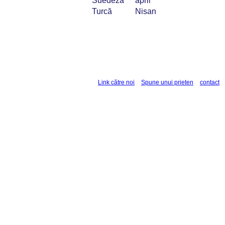
Suedeză
april
Turcă
Nisan
Link către noi
Spune unui prieten
contact