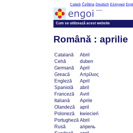
Català
Čeština
Deutsch
Ελληνικά
Engl
----
Cum se utilizează acest website
Română : aprilie
Catalană
Abril
Cehă
duben
Germană
April
Greacă
Απρίλιος
Engleză
April
Spaniolă
abril
Franceză
Avril
Italiană
Aprile
Olandeză
april
Poloneză
kwiecień
Portugheză
Abril
Rusă
апрель