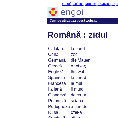
Català
Čeština
Deutsch
Ελληνικά
Engl
----
Cum se utilizează acest website
Română : zidul
Catalană
la paret
Cehă
zeď
Germană
die Mauer
Greacă
ο τοίχος
Engleză
the wall
Spaniolă
la pared
Franceză
le mur
Italiană
il muro
Olandeză
de muur
Poloneză
ściana
Portugheză
a parede
Rusă
стена