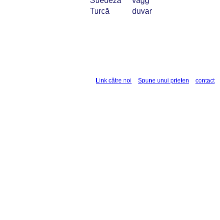
Suedeză
vägg
Turcă
duvar
Link către noi
Spune unui prieten
contact