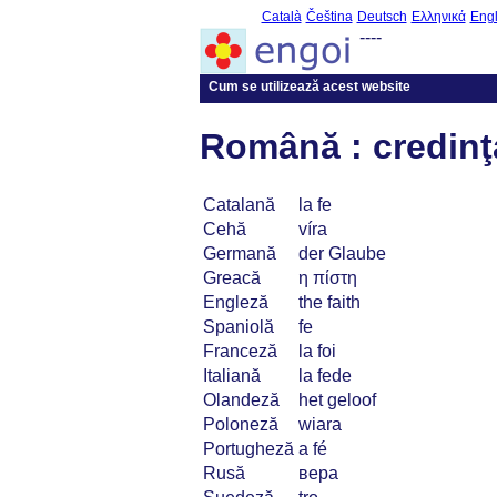
Català
Čeština
Deutsch
Ελληνικά
Engl
----
Cum se utilizează acest website
Română : credinţ
Catalană
la fe
Cehă
víra
Germană
der Glaube
Greacă
η πίστη
Engleză
the faith
Spaniolă
fe
Franceză
la foi
Italiană
la fede
Olandeză
het geloof
Poloneză
wiara
Portugheză
a fé
Rusă
вера