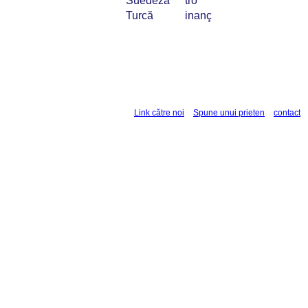
Suedeză
tro
Turcă
inanç
Link către noi
Spune unui prieten
contact