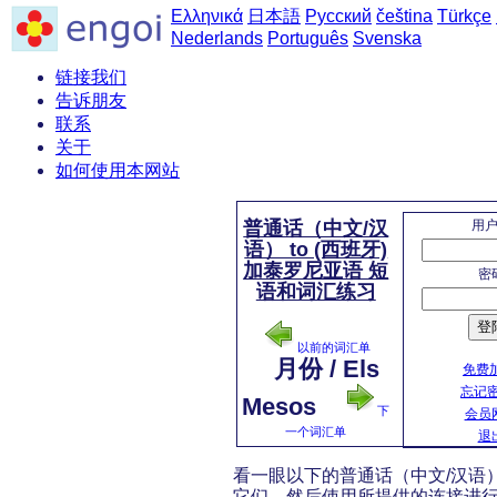
Ελληνικά
日本語
Русский
čeština
Türkçe
Nederlands
Português
Svenska
链接我们
告诉朋友
联系
关于
如何使用本网站
用
普通话（中文/汉
语） to (西班牙)
加泰罗尼亚语 短
密
语和词汇练习
登
以前的词汇单
月份 / Els
免费加
忘记
Mesos
下
会员
一个词汇单
退
看一眼以下的普通话（中文/汉语） 
它们。然后使用所提供的连接进