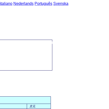
italiano
Nederlands
Português
Svenska
->
普通话-德语 短语
->
个人财务 / persönliche Finanzen
意见