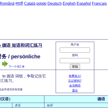
Română
मराठी
Català
polski
Deutsch
English
Español
Français
主页
用户名
o 德语 短语和词汇练习
密码
 / persönliche
登陆
下一个词汇单
to 德语 词组，争取记住它
免费加入!
词汇练习。
忘记密码?
会员网页
您必学填写所有答案
退出
/汉语）
德语
意见
短语