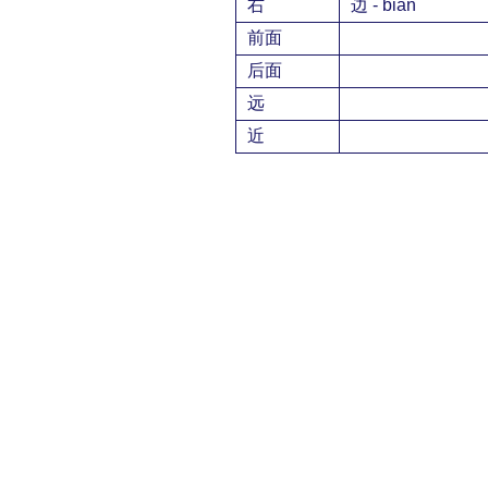
右
边 - biān
前面
后面
远
近