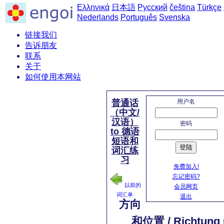
Ελληνικά
日本語
Русский
čeština
Türkçe
Nederlands
Português
Svenska
链接我们
告诉朋友
联系
关于
如何使用本网站
用户名
普通话
（中文/
汉语）
密码
to 德语
短语和
登陆
词汇练
习
免费加入!
忘记密码?
以前的
会员网页
词汇单
退出
方向
和位置 / Richtung 