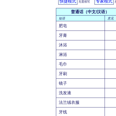
快捷模式
专家模式
无需填写
普通话（中文/汉语）
短语
意见
肥皂
牙膏
沐浴
淋浴
毛巾
牙刷
镜子
洗发液
法兰绒衣服
牙线