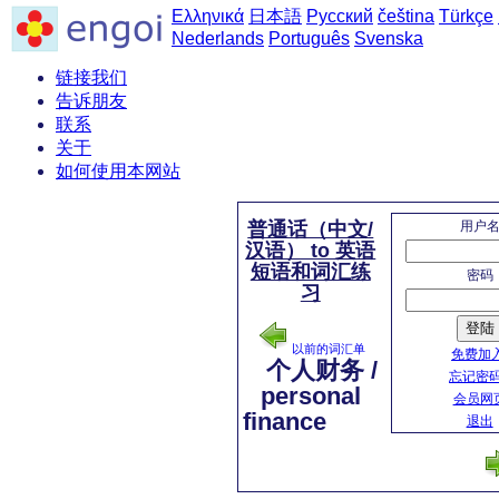
Ελληνικά
日本語
Русский
čeština
Türkçe
Nederlands
Português
Svenska
链接我们
告诉朋友
联系
关于
如何使用本网站
用户
普通话（中文/
汉语） to 英语
短语和词汇练
密码
习
登陆
以前的词汇单
免费加入
个人财务 /
忘记密码
personal
会员网
finance
退出