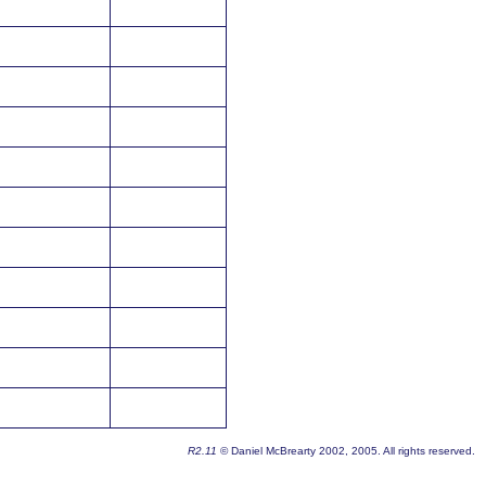
R2.11
© Daniel McBrearty 2002, 2005. All rights reserved.