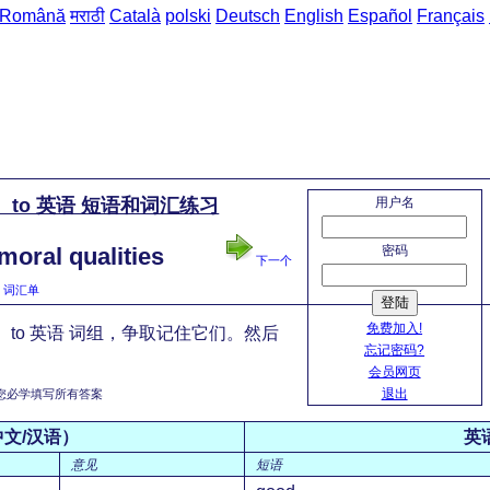
Română
मराठी
Català
polski
Deutsch
English
Español
Français
用户名
 to 英语 短语和词汇练习
密码
ral qualities
下一个
词汇单
登陆
免费加入!
 to 英语 词组，争取记住它们。然后
忘记密码?
。
会员网页
退出
您必学填写所有答案
文/汉语）
英
意见
短语