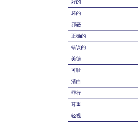
好的
坏的
邪恶
正确的
错误的
美德
可耻
清白
罪行
尊重
轻视