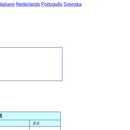
italiano
Nederlands
Português
Svenska
主页
->
普通话-英语 短语
->
道德品质 / moral qualities
语
意见