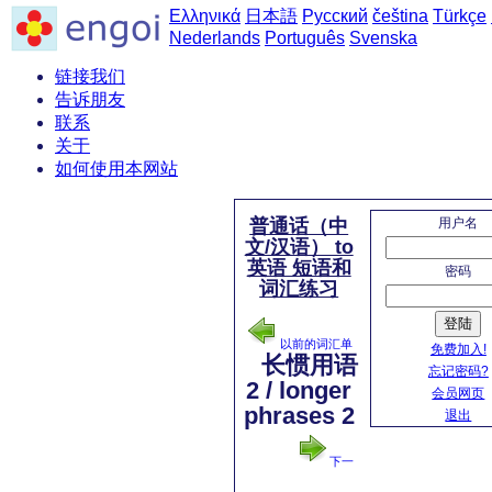
Ελληνικά
日本語
Русский
čeština
Türkçe
Nederlands
Português
Svenska
链接我们
告诉朋友
联系
关于
如何使用本网站
用户名
普通话（中
文/汉语） to
英语 短语和
密码
词汇练习
登陆
以前的词汇单
免费加入!
长惯用语
忘记密码?
2 / longer
会员网页
phrases 2
退出
下一