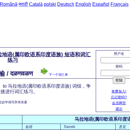
Română
मराठी
Català
polski
Deutsch
English
Español
Français
用户名
马拉地语(属印欧语系印度语族) 短语和词汇
练习
密码
 / दळणवळण
下一个词汇单
登陆
to 马拉地语(属印欧语系印度语族) 词组，争
连接进行词汇练习。
免费加入!
忘记密码?
您必学填写所有答案
会员网页
退出
马拉地语(属印欧语系印度语
短语
Translit.
意见