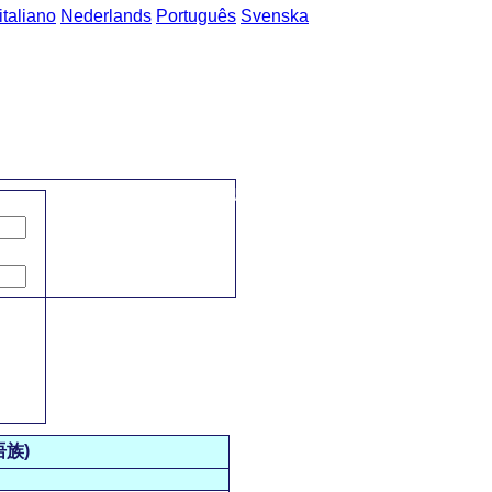
italiano
Nederlands
Português
Svenska
主页
->
普通话-马拉地语 短语
->
运输 / दळणवळण
族)