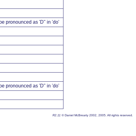
 be pronounced as 'D" in 'do'
 be pronounced as 'D" in 'do'
R2.11
© Daniel McBrearty 2002, 2005. All rights reserved.