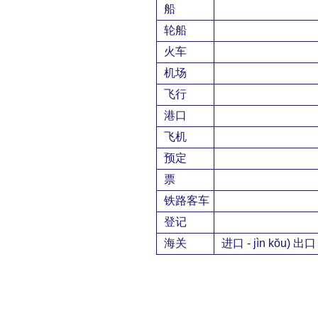
船
轮船
火车
机场
飞行
港口
飞机
预定
票
铁路客车
登记
海关
进口 - jìn kŏu) 出口 