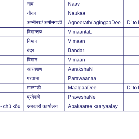
नाव
Naav
नौका
Naukaa
अग्नीरथ/ अगीनगाडी
Agneerath/ agingaaDee
D' to
विमान्तळ
VimaantaL
विमान
Vimaan
बंदर
Bandar
विमान
Vimaan
आरक्शण
AarakshaN
परवाना
Parawaanaa
माल्गाडी
MaalgaaDee
D' to
प्रवेशणे
PraveshaNe
- chū kŏu
अबकारी कार्यालय
Abakaaree kaaryaalay