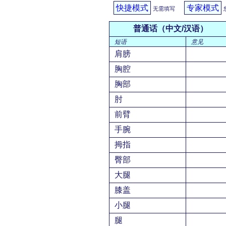
快捷模式
专家模式
无需填写
普通话（中文/汉语）
短语
意见
肩膀
胸腔
胸部
肘
前臂
手腕
拇指
臀部
大腿
膝盖
小腿
腿