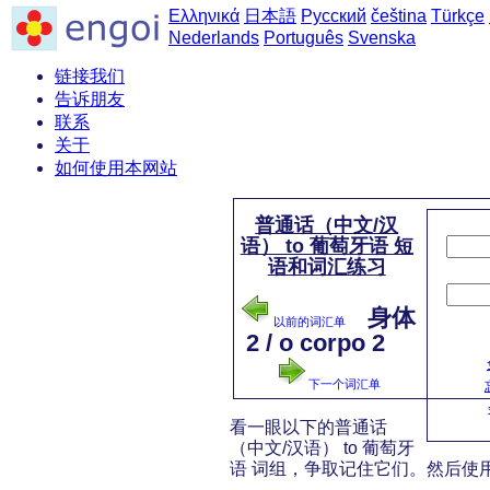
Ελληνικά
日本語
Русский
čeština
Türkçe
Nederlands
Português
Svenska
链接我们
告诉朋友
联系
关于
如何使用本网站
普通话（中文/汉
语） to 葡萄牙语 短
语和词汇练习
身体
以前的词汇单
2 / o corpo 2
下一个词汇单
看一眼以下的普通话
（中文/汉语） to 葡萄牙
语 词组，争取记住它们。然后使