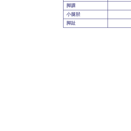
脚踝
小腿胫
脚趾