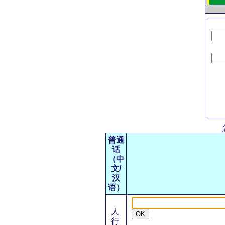
普通
话
（中
文/
汉
语）
人
OK
行