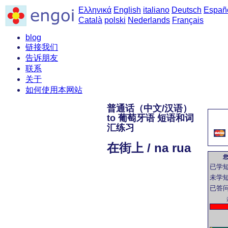
Ελληνικά
English
italiano
Deutsch
Españ
Català
polski
Nederlands
Français
blog
链接我们
告诉朋友
联系
关于
如何使用本网站
普通话（中文/汉语）
to 葡萄牙语 短语和词
汇练习
在街上 / na rua
已学
未学
已答