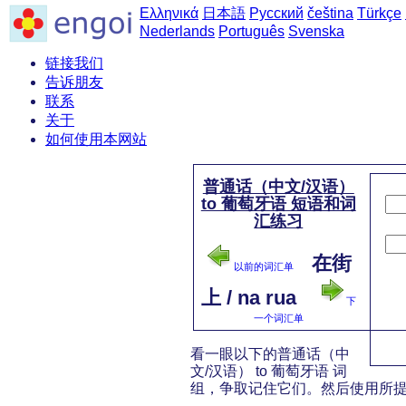
Ελληνικά
日本語
Русский
čeština
Türkçe
Nederlands
Português
Svenska
链接我们
告诉朋友
联系
关于
如何使用本网站
普通话（中文/汉语）
to 葡萄牙语 短语和词
汇练习
在街
以前的词汇单
上 / na rua
下
一个词汇单
看一眼以下的普通话（中
文/汉语） to 葡萄牙语 词
组，争取记住它们。然后使用所