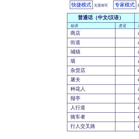
快捷模式
专家模式
无需填写
普通话（中文/汉语）
短语
意见
商店
街道
城镇
墙
杂货店
屠夫
种花人
报亭
人行道
骑车者
行人交叉路