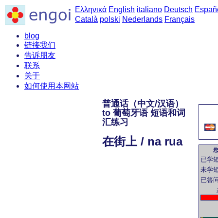
Ελληνικά
English
italiano
Deutsch
Españ
Català
polski
Nederlands
Français
blog
链接我们
告诉朋友
联系
关于
如何使用本网站
普通话（中文/汉语）
to 葡萄牙语 短语和词
汇练习
在街上 / na rua
已学
未学
已答