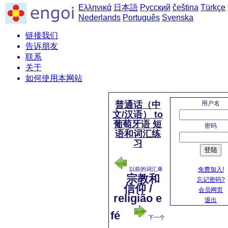
Ελληνικά
日本語
Русский
čeština
Türkçe
Nederlands
Português
Svenska
链接我们
告诉朋友
联系
关于
如何使用本网站
用户名
普通话（中
文/汉语） to
葡萄牙语 短
密码
语和词汇练
习
登陆
免费加入!
以前的词汇单
宗教和
忘记密码?
信仰 /
会员网页
religião e
退出
fé
下一个