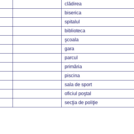
clădirea
biserica
spitalul
biblioteca
şcoala
gara
parcul
primăria
piscina
sala de sport
oficiul poştal
secţia de poliţie