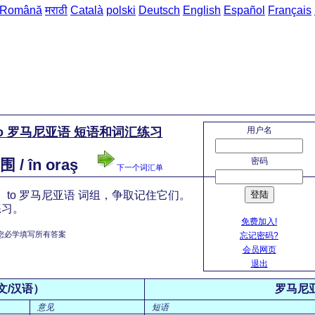
Română
मराठी
Català
polski
Deutsch
English
Español
Français
用户名
to 罗马尼亚语 短语和词汇练习
密码
/ în oraş
下一个词汇单
登陆
 to 罗马尼亚语 词组，争取记住它们。
练习。
免费加入!
您必学填写所有答案
忘记密码?
会员网页
退出
文/汉语）
罗马尼
意见
短语