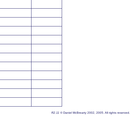
R2.11
© Daniel McBrearty 2002, 2005. All rights reserved.