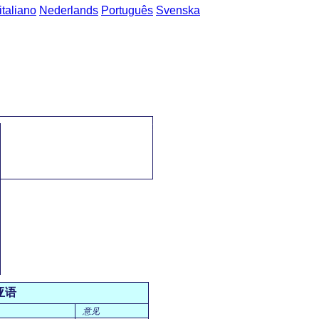
italiano
Nederlands
Português
Svenska
主页
->
普通话-罗马尼亚语 短语
->
城镇周围 / în oraş
亚语
意见