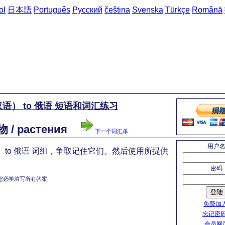
ol
日本語
Português
Русский
čeština
Svenska
Türkçe
Română
语） to 俄语 短语和词汇练习
 / растения
下一个词汇单
用户
 to 俄语 词组，争取记住它们。然后使用所提供
密码
您必学填写所有答案
登陆
免费加入
忘记密码
会员网