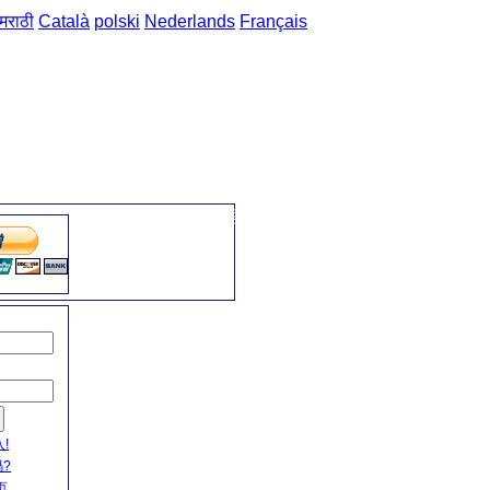
मराठी
Català
polski
Nederlands
Français
主页
->
普通话-俄语 短语
->
植物 / растения
名
!
?
页