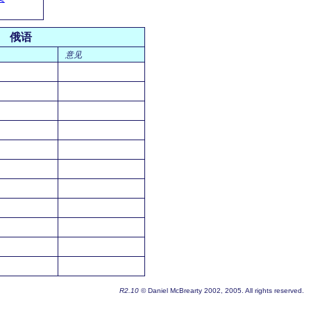
俄语
意见
R2.10
© Daniel McBrearty 2002, 2005. All rights reserved.