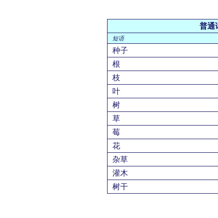
普通
短语
种子
根
枝
叶
树
草
莓
花
杂草
灌木
树干