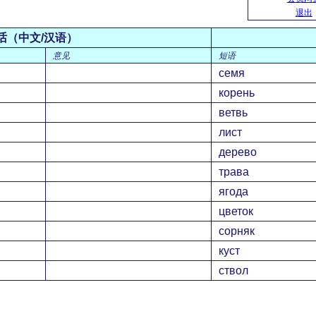
退出
话（中文/汉语）
意见
短语
семя
корень
ветвь
лист
дерево
трава
ягода
цветок
сорняк
куст
ствол