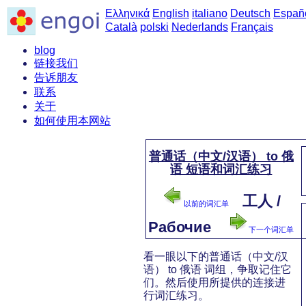
Ελληνικά
English
italiano
Deutsch
Españ
Català
polski
Nederlands
Français
blog
链接我们
告诉朋友
联系
关于
如何使用本网站
普通话（中文/汉语） to 俄
语 短语和词汇练习
工人 /
以前的词汇单
Рабочие
下一个词汇单
看一眼以下的普通话（中文/汉
语） to 俄语 词组，争取记住它
们。然后使用所提供的连接进
行词汇练习。