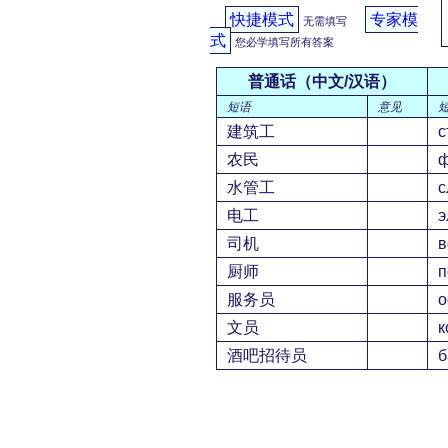
快捷模式
专家模
无需填写
式
您必学填写所有答案
普通话（中文/汉语）
短语
意见
建筑工
с
农民
ф
水管工
с
电工
э
司机
в
厨师
п
服务员
о
文员
к
酒吧招待员
б