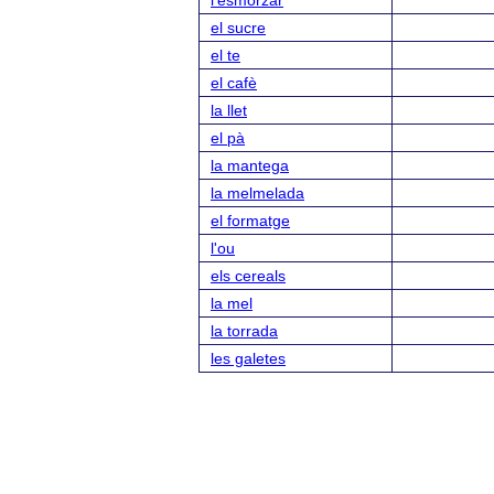
l'esmorzar
el sucre
el te
el cafè
la llet
el pà
la mantega
la melmelada
el formatge
l'ou
els cereals
la mel
la torrada
les galetes