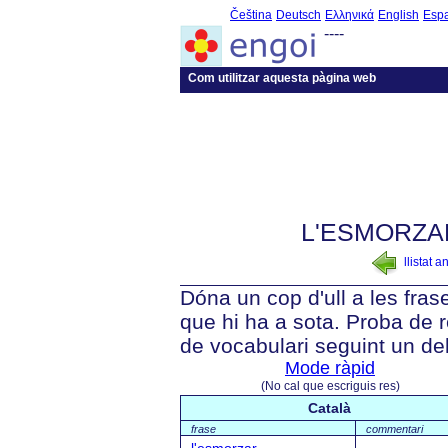
Čeština
Deutsch
Ελληνικά
English
Esp
----
Com utilitzar aquesta pàgina web
L'ESMORZA
llistat a
Dóna un cop d'ull a les fras
que hi ha a sota. Proba de re
de vocabulari seguint un de
Mode ràpid
(No cal que escriguis res)
Català
frase
commentari