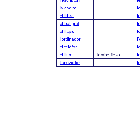
l'escriptori
l
la cadira
l
el llibre
l
el bolígraf
l
el llapis
l
l'ordinador
l
el telèfon
l
el llum
també flexo
l
l'arxivador
l