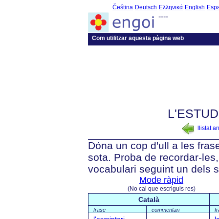
Čeština
Deutsch
Ελληνικά
English
Esp
----
Com utilitzar aquesta pàgina web
L'ESTUD
llistat a
Dóna un cop d'ull a les fra
sota. Proba de recordar-les, 
vocabulari seguint un dels 
Mode ràpid
(No cal que escriguis res)
Català
frase
commentari
f