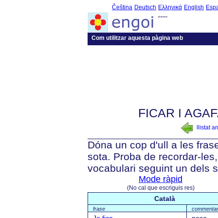
Čeština
Deutsch
Ελληνικά
English
Esp
----
Com utilitzar aquesta pàgina web
FICAR I AGAF
llistat a
Dóna un cop d'ull a les fra
sota. Proba de recordar-les, 
vocabulari seguint un dels 
Mode ràpid
(No cal que escriguis res)
Català
frase
commentar