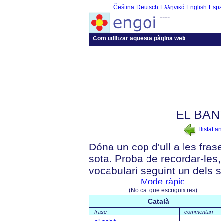
Čeština
Deutsch
Ελληνικά
English
Esp
----
Com utilitzar aquesta pàgina web
EL BAN
llistat a
Dóna un cop d'ull a les fra
sota. Proba de recordar-les, 
vocabulari seguint un dels 
Mode ràpid
(No cal que escriguis res)
Català
frase
commentari