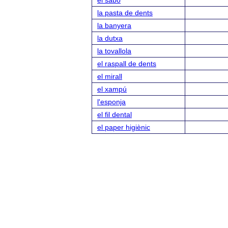
el sabó
la pasta de dents
la banyera
la dutxa
la tovallola
el raspall de dents
el mirall
el xampú
l'esponja
el fil dental
el paper higiènic