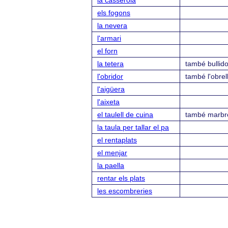
la casserola
els fogons
la nevera
l'armari
el forn
la tetera
també bullid
l'obridor
també l'obre
l'aigüera
l'aixeta
el taulell de cuina
també marbr
la taula per tallar el pa
el rentaplats
el menjar
la paella
rentar els plats
les escombreries