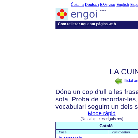
Čeština
Deutsch
Ελληνικά
English
Esp
----
Com utilitzar aquesta pàgina web
LA CUI
llistat a
Dóna un cop d'ull a les fra
sota. Proba de recordar-les, 
vocabulari seguint un dels 
Mode ràpid
(No cal que escriguis res)
Català
frase
commentari