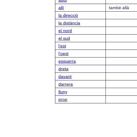
aquí
allí
també allà
la direcció
la distància
el nord
el sud
l'est
l'oest
esquerra
dreta
davant
darrera
lluny
prop