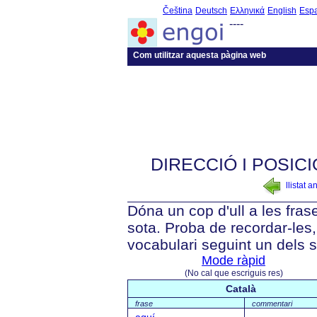
Čeština
Deutsch
Ελληνικά
English
Esp
----
Com utilitzar aquesta pàgina web
DIRECCIÓ I POSICI
llistat a
Dóna un cop d'ull a les fra
sota. Proba de recordar-les, 
vocabulari seguint un dels 
Mode ràpid
(No cal que escriguis res)
Català
frase
commentari