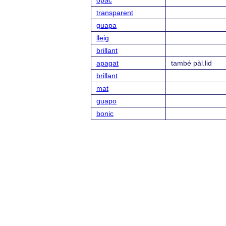
opac
transparent
guapa
lleig
brillant
apagat
també pàl.lid
brillant
mat
guapo
bonic