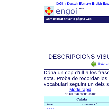
Čeština
Deutsch
Ελληνικά
English
Esp
----
Com utilitzar aquesta pàgina web
DESCRIPCIONS VIS
llistat a
Dóna un cop d'ull a les fra
sota. Proba de recordar-les, 
vocabulari seguint un dels 
Mode ràpid
(No cal que escriguis res)
Català
frase
commentari