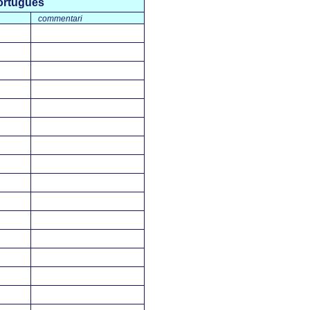
ortuguès
commentari