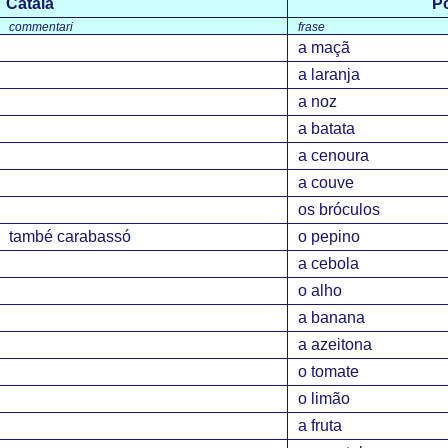
Català
P
commentari
frase
a maçã
a laranja
a noz
a batata
a cenoura
a couve
os bróculos
també carabassó
o pepino
a cebola
o alho
a banana
a azeitona
o tomate
o limão
a fruta