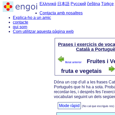
Ελληνικά
日本語
Русский
čeština
Türkçe
Contacta amb nosaltres
Explica-ho a un amic
contacte
qui som
Com utilitzar aquesta pàgina web
Prases i exercicis de voca
Català a Portugu
Fruites i V
llistat anterior
fruta e vegetais
Dóna un cop d'ull a les frases Cat
Portuguès que hi ha a sota. Prob
recordar-les, i després fes l'exerci
vocabulari seguint un dels següen
Mode ràpid
(No cal que escriguis res)