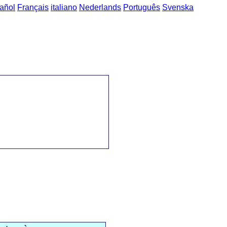
añol
Français
italiano
Nederlands
Português
Svenska
là al Portuguès
->
Fruites i Verdures / fruta e vegetais