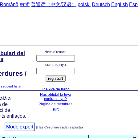
Română
मराठी
普通话（中文/汉语）
polski
Deutsch
English
Esp
inici
->
Frases del Cata
Nom d'usuari
bulari del
ès
contrasenya
erdures /
registra't
següent llistat
Uneix-te de franc!
Has oblidat la teva
alà a
contrasenya?
a de
Pàgina de membres
surt
ci de
ts enllaços.
Mode expert
(Has d'escriure cada resposta)