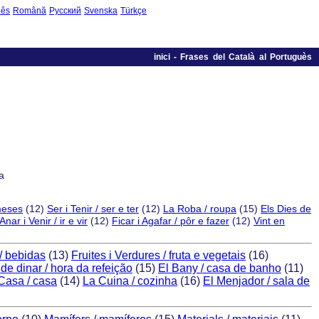
uês
Română
Русский
Svenska
Türkçe
inici
-
Frases del Català al Portuguès
a
meses
(12)
Ser i Tenir / ser e ter
(12)
La Roba / roupa
(15)
Els Dies de
Anar i Venir / ir e vir
(12)
Ficar i Agafar / pôr e fazer
(12)
Vint en
/ bebidas
(13)
Fruites i Verdures / fruta e vegetais
(16)
 de dinar / hora da refeição
(15)
El Bany / casa de banho
(11)
Casa / casa
(14)
La Cuina / cozinha
(16)
El Menjador / sala de