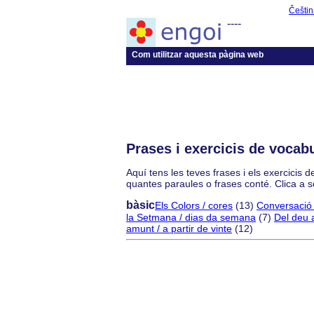
Češtin
----
Com utilitzar aquesta pàgina web
Prases i exercicis de vocabu
Aquí tens les teves frases i els exercicis 
quantes paraules o frases conté. Clica a 
bàsic
Els Colors / cores
(13)
Conversació 
la Setmana / dias da semana
(7)
Del deu 
amunt / a partir de vinte
(12)