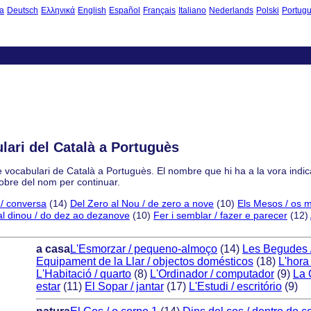
a
Deutsch
Ελληνικά
English
Español
Français
Italiano
Nederlands
Polski
Portug
lari del Català a Portuguès
de vocabulari de Català a Portuguès. El nombre que hi ha a la vora indic
sobre del nom per continuar.
/ conversa
(14)
Del Zero al Nou / de zero a nove
(10)
Els Mesos / os 
al dinou / do dez ao dezanove
(10)
Fer i semblar / fazer e parecer
(12)
a casa
L'Esmorzar / pequeno-almoço
(14)
Les Begudes 
Equipament de la Llar / objectos domésticos
(18)
L'hora
L'Habitació / quarto
(8)
L'Ordinador / computador
(9)
La 
estar
(11)
El Sopar / jantar
(17)
L'Estudi / escritório
(9)