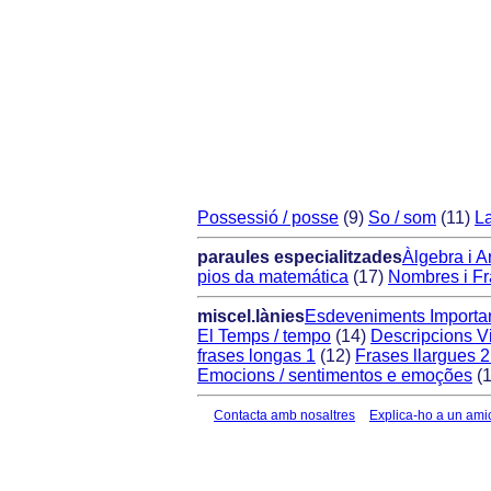
Possessió / posse
(9)
So / som
(11)
L
paraules especialitzades
Àlgebra i Ar
pios da matemática
(17)
Nombres i Fr
miscel.lànies
Esdeveniments Importan
El Temps / tempo
(14)
Descripcions Vi
frases longas 1
(12)
Frases llargues 2
Emocions / sentimentos e emoções
(1
Contacta amb nosaltres
Explica-ho a un ami