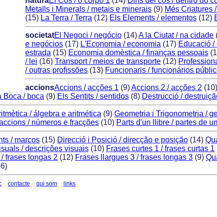
natura
El Cos / o corpo 1
(14)
Dins del cos / dentro do c
Metalls i Minerals / metais e minerais
(9)
Més Criatures /
(15)
La Terra / Terra
(12)
Els Elements / elementos
(12)
societat
El Negoci / negócio
(14)
A la Ciutat / na cidade
e negócios
(17)
L'Economia / economia
(17)
Educació /
estrada
(15)
Economia domèstica / finanças pessoais
(1
/ lei
(16)
Transport / meios de transporte
(12)
Professiona
/ outras profissões
(13)
Funcionaris / funcionários públi
accions
Accions / acções 1
(9)
Accions 2 / acções 2
(10
a Boca / boca
(9)
Els Sentits / sentidos
(8)
Destrucció / destruiçã
itmètica / álgebra e aritmética
(9)
Geometria i Trigonometria / g
accions / números e fracções
(10)
Parts d'un llibre / partes de u
ts / marcos
(15)
Direcció i Posició / direcção e posição
(14)
Qua
suals / descrições visuais
(10)
Frases curtes 1 / frases curtas 1
 / frases longas 2
(12)
Frases llargues 3 / frases longas 3
(9)
Qua
6)
c
contacte
qui som
links