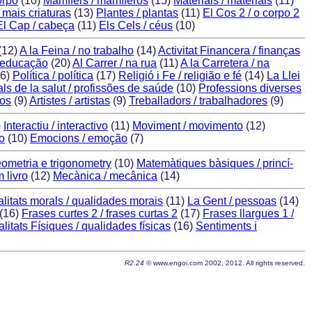
orpo
(10)
Mamífers / mamí­feros
(15)
Materials / materiais
(11)
 mais criaturas
(13)
Plantes / plantas
(11)
El Cos 2 / o corpo 2
El Cap / cabeça
(11)
Els Cels / céus
(10)
(12)
A la Feina / no trabalho
(14)
Activitat Financera / finanças
 educação
(20)
Al Carrer / na rua
(11)
A la Carretera / na
6)
Política / polí­tica
(17)
Religió i Fe / religião e fé
(14)
La Llei
ls de la salut / profissões de saúde
(10)
Professions diverses
cos
(9)
Artistes / artistas
(9)
Treballadors / trabalhadores
(9)
)
Interactiu / interactivo
(11)
Moviment / movimento
(12)
o
(10)
Emocions / emoção
(7)
eometria e trigonometry
(10)
Matemàtiques bàsiques / princí­
m livro
(12)
Mecànica / mecânica
(14)
litats morals / qualidades morais
(11)
La Gent / pessoas
(14)
(16)
Frases curtes 2 / frases curtas 2
(17)
Frases llargues 1 /
litats Físiques / qualidades fí­sicas
(16)
Sentiments i
R2.24
© www.engoi.com 2002, 2012. All rights reserved.