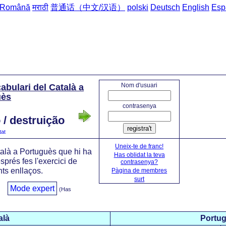
Română
मराठी
普通话（中文/汉语）
polski
Deutsch
English
Esp
inici
->
Fr
Nom d'usuari
abulari del Català a
uès
contrasenya
 / destruição
registra't
tat
Uneix-te de franc!
talà a Portuguès que hi ha
Has oblidat la teva
sprés fes l'exercici de
contrasenya?
ts enllaços.
Pàgina de membres
surt
Mode expert
(Has
alà
Portu