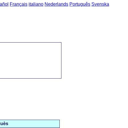
añol
Français
italiano
Nederlands
Português
Svenska
ases del Català al Portuguès
->
Destrucció / destruição
guès