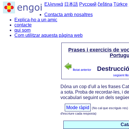
Ελληνικά
日本語
Русский
čeština
Türkçe
Contacta amb nosaltres
Explica-ho a un amic
contacte
qui som
Com utilitzar aquesta pàgina web
Prases i exercicis de voc
Portug
Destrucció
llistat anterior
següent llis
Dóna un cop d'ull a les frases Ca
a sota. Proba de recordar-les, i de
vocabulari seguint un dels següen
Mode ràpid
(No cal que escriguis res)
d'escriure cada resposta)
Cat