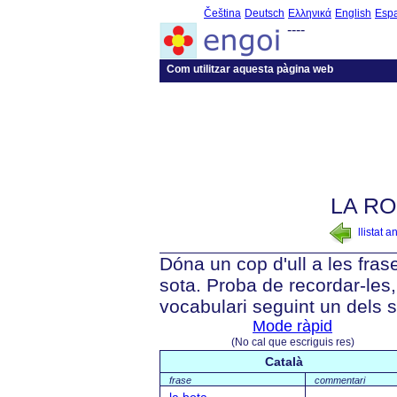
Čeština
Deutsch
Ελληνικά
English
Esp
----
Com utilitzar aquesta pàgina web
LA RO
llistat a
Dóna un cop d'ull a les fra
sota. Proba de recordar-les, 
vocabulari seguint un dels 
Mode ràpid
(No cal que escriguis res)
Català
frase
commentari