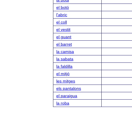
la bota
el botó
l'abric
el coll
el vestit
el guant
el barret
la camisa
la sabata
la faldilla
el mitjó
les mitges
els pantalons
el paraigua
la roba