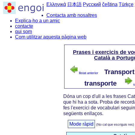
Ελληνικά
日本語
Русский
čeština
Türkçe
Contacta amb nosaltres
Explica-ho a un amic
contacte
qui som
Com utilitzar aquesta pàgina web
Prases i exercicis de vo
Català a Portu
Transport
llistat anterior
transporte
s
Dóna un cop d'ull a les frases Ca
que hi ha a sota. Proba de recorda
fes l'exercici de vocabulari seguin
següents enllaços.
Mode ràpid
(No cal que escriguis res)