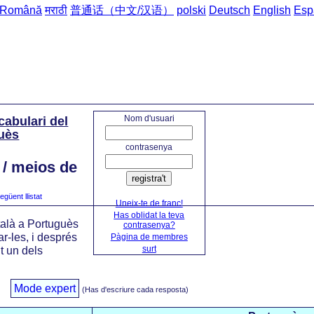
Română
मराठी
普通话（中文/汉语）
polski
Deutsch
English
Esp
inici
->
Frases del
Nom d'usuari
cabulari del
guès
contrasenya
 / meios de
registra't
egüent llistat
Uneix-te de franc!
Has oblidat la teva
talà a Portuguès
contrasenya?
r-les, i després
Pàgina de membres
surt
t un dels
Mode expert
(Has d'escriure cada resposta)