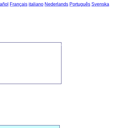
añol
Français
italiano
Nederlands
Português
Svenska
 Català al Portuguès
->
Transport / meios de transporte