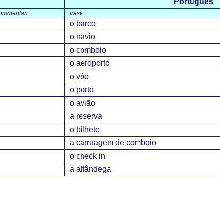
Portuguès
ommentari
frase
o barco
o navio
o comboio
o aeroporto
o vôo
o porto
o avião
a reserva
o bilhete
a carruagem de comboio
o check in
a alfândega