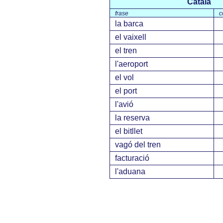
Català
frase
c
la barca
el vaixell
el tren
l'aeroport
el vol
el port
l'avió
la reserva
el bitllet
vagó del tren
facturació
l'aduana